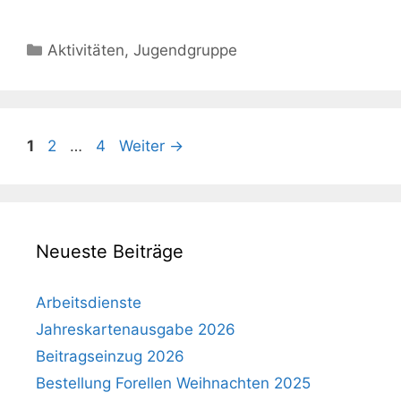
Kategorien
Aktivitäten
,
Jugendgruppe
Seite
Seite
Seite
1
2
…
4
Weiter
→
Neueste Beiträge
Arbeitsdienste
Jahreskartenausgabe 2026
Beitragseinzug 2026
Bestellung Forellen Weihnachten 2025