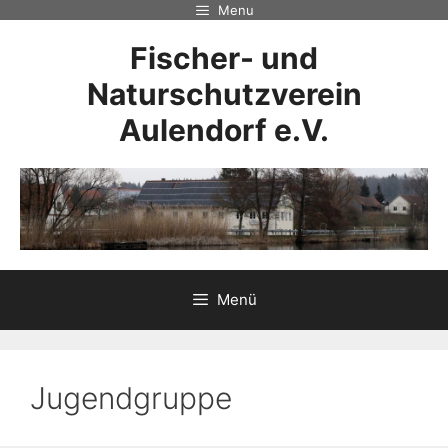
Zum
Menu
Inhalt
Fischer- und
springen
Naturschutzverein
Aulendorf e.V.
Menü
Jugendgruppe