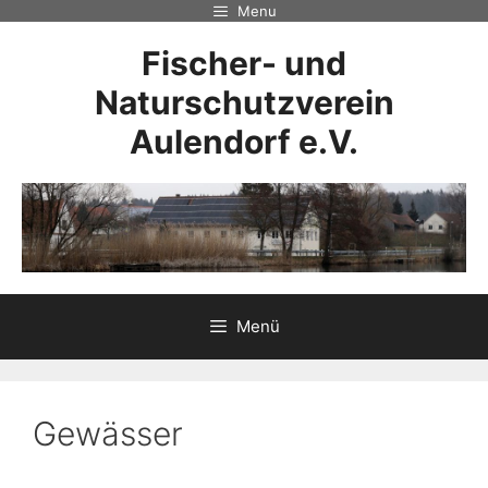
Zum
Menu
Inhalt
Fischer- und
springen
Naturschutzverein
Aulendorf e.V.
Menü
Gewässer