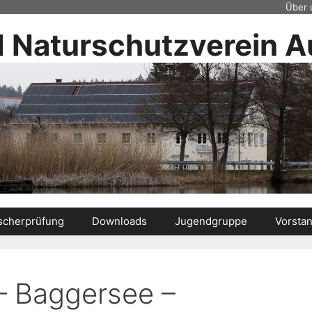
Über 
d Naturschutzverein Au
scherprüfung
Downloads
Jugendgruppe
Vorsta
 – Baggersee –